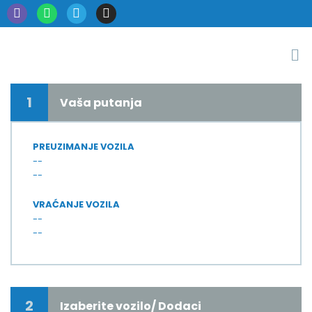
1
Vaša putanja
PREUZIMANJE VOZILA
--
--
VRAĆANJE VOZILA
--
--
2
Izaberite vozilo/ Dodaci