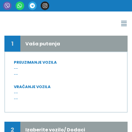
1
Vaša putanja
PREUZIMANJE VOZILA
--
--
VRAĆANJE VOZILA
--
--
2
Izaberite vozilo/ Dodaci