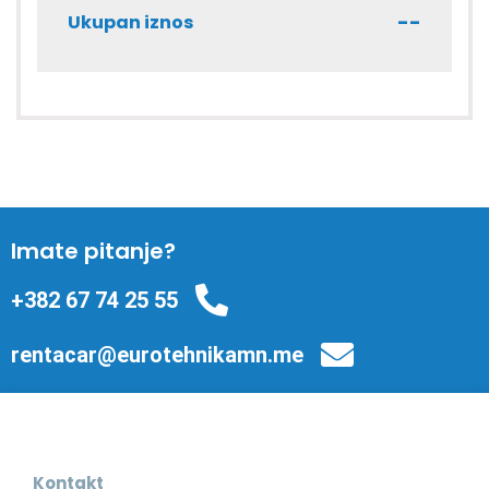
--
Ukupan iznos
Imate pitanje?
+382 67 74 25 55
rentacar@eurotehnikamn.me
Kontakt