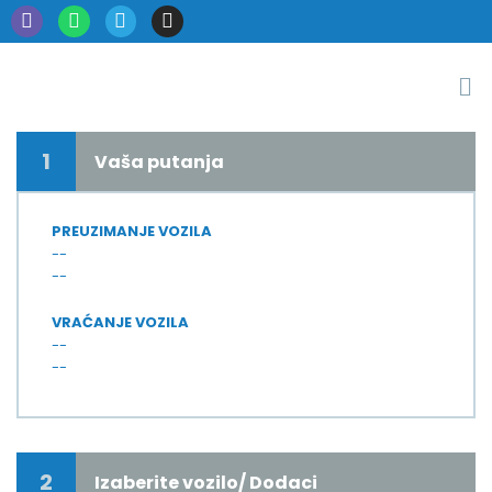
1
Vaša putanja
PREUZIMANJE VOZILA
--
--
VRAĆANJE VOZILA
--
--
2
Izaberite vozilo/ Dodaci