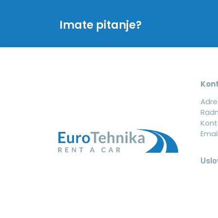
Imate pitanje?
Kon
Adres
Radn
Kont
Emai
Uslo