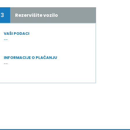
3
Rezervišite vozilo
VAŠI PODACI
--
INFORMACIJE O PLAĆANJU
--