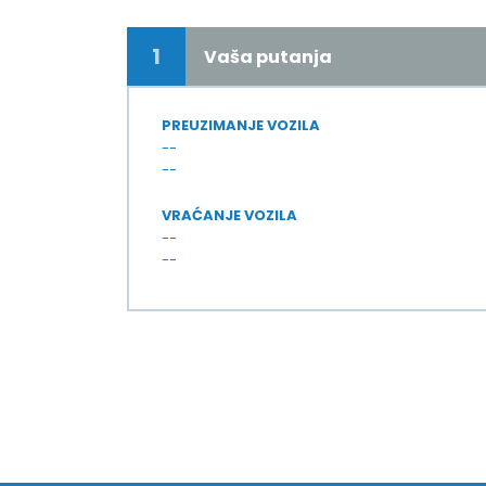
1
Vaša putanja
PREUZIMANJE VOZILA
--
--
VRAĆANJE VOZILA
--
--